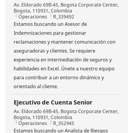
Ubicación
Av. Eldorado 69B-45, Bogota Corporate Center,
Bogota, 110931, Colombia
Categoría
ID de trabajo
Operaciones
R_339492
Estamos buscando un Asesor de
Indemnizaciones para gestionar
reclamaciones y mantener comunicación con
aseguradoras y clientes. Se requiere
experiencia en intermediación de seguros y
habilidades en Excel. Únete a nuestro equipo
para contribuir a un entorno dinámico y
orientado al cliente.
Ejecutivo de Cuenta Senior
Ubicación
Av. Eldorado 69B-45, Bogota Corporate Center,
Bogota, 110931, Colombia
Categoría
ID de trabajo
Operaciones
R_352945
Estamos buscando un Analista de Riesgos