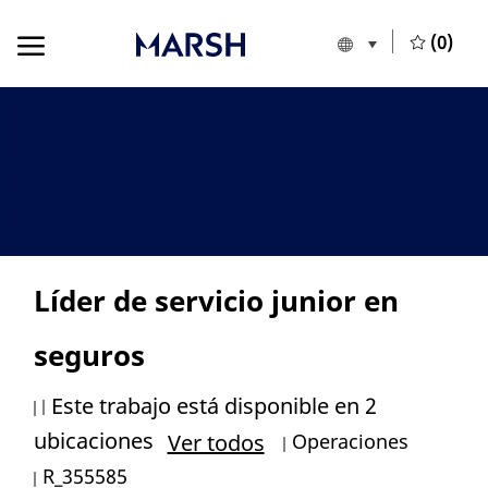
Skip to main content
Skip to main content
(0)
Language select
Spanish
-
Líder de servicio junior en
seguros
Este trabajo está disponible en 2
Categoría
ubicaciones
Operaciones
Ver todos
ID de trabajo
R_355585