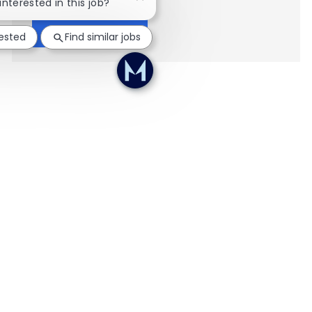
Close chatbot notification
 interested in this job?
Show more
rested
Find similar jobs