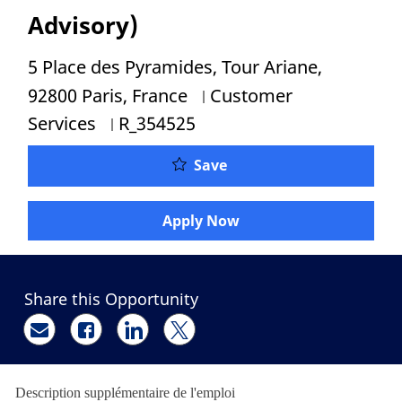
Advisory)
Location
5 Place des Pyramides, Tour Ariane,
Category
92800 Paris, France
Customer
Job Id
Services
R_354525
Poste Conseil Assurance
Save
Apply Now
Share this Opportunity
Share via email
Share via Facebook
Share via LinkedIn
Share via twitter
Description supplémentaire de l'emploi