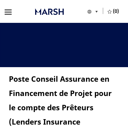
Skip to main content
Skip to main content
(0)
Language selecte
English
-
Poste Conseil Assurance en
Financement de Projet pour
le compte des Prêteurs
(Lenders Insurance