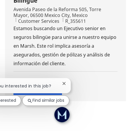
Bilingüe
Location
Avenida Paseo de la Reforma 505, Torre
Mayor, 06500 Mexico City, Mexico
Category
Job Id
Customer Services
R_355611
Estamos buscando un Ejecutivo senior en
seguros bilingüe para unirse a nuestro equipo
en Marsh. Este rol implica asesoría a
asegurados, gestión de pólizas y análisis de
información del cliente.
Close chatbot notification
ou interested in this job?
Show more
terested
Find similar jobs