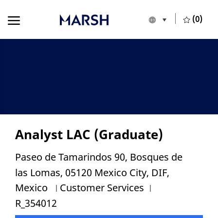
Skip to main content
Skip to main content
(0)
Language selecte
English
-
Analyst LAC (Graduate)
Location
Paseo de Tamarindos 90, Bosques de
las Lomas, 05120 Mexico City, DIF,
Category
Job Id
Mexico
Customer Services
R_354012