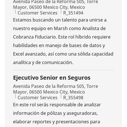
Location
Avenida Paseo de la Reforma 505, Torre
Mayor, 06500 Mexico City, Mexico
Category
Job Id
Customer Services
R_351494
Estamos buscando un talento para unirse a
nuestro equipo en Marsh como Analista de
Cobranza Fiduciario. Este rol híbrido requiere
habilidades en manejo de bases de datos y
Excel avanzado, así como una sólida capacidad
analítica y de comunicación.
Ejecutivo Senior en Seguros
Location
Avenida Paseo de la Reforma 505, Torre
Mayor, 06500 Mexico City, Mexico
Category
Job Id
Customer Services
R_355498
En este rol serás responsable de analizar
información de pólizas y aseguradoras,
elaborar reportes y presentaciones para