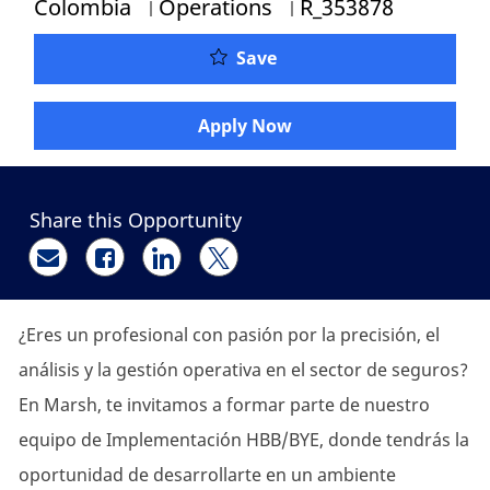
Category
Job Id
Colombia
Operations
R_353878
Analista de Operaciones
Save
Apply Now
Share this Opportunity
Share via email
Share via Facebook
Share via LinkedIn
Share via twitter
¿Eres un profesional con pasión por la precisión, el
análisis y la gestión operativa en el sector de seguros?
En Marsh, te invitamos a formar parte de nuestro
equipo de Implementación HBB/BYE, donde tendrás la
oportunidad de desarrollarte en un ambiente