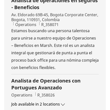
Analista de operaciones en seguros
- Beneficios
Location
Av. Eldorado 69B-45, Bogota Corporate Center,
Bogota, 110931, Colombia
Category
Job Id
Operations
R_358071
Estamos buscando una persona talentosa
para unirse a nuestro equipo de Operaciones
– Beneficios en Marsh. Este rol es un analista
integral que gestionará de punta a punta el
proceso back office para una nómina compleja
con beneficios flexibles.
Analista de Operaciones con
Portugues Avanzado
Category
Job Id
Operations
R_358026
Job available in 2 locations