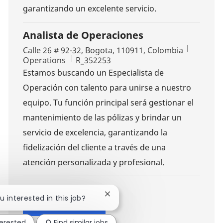
garantizando un excelente servicio.
Analista de Operaciones
Location
Calle 26 # 92-32, Bogota, 110911, Colombia
Category
Job Id
Operations
R_352253
Estamos buscando un Especialista de
Operación con talento para unirse a nuestro
equipo. Tu función principal será gestionar el
mantenimiento de las pólizas y brindar un
servicio de excelencia, garantizando la
fidelización del cliente a través de una
atención personalizada y profesional.
Close chatbot notification
ou interested in this job?
Show more
terested
Find similar jobs