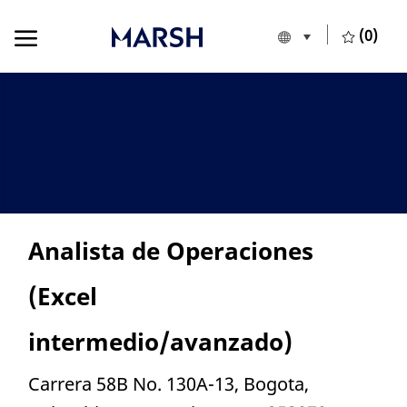
Skip to main content
Skip to main content
(0)
Language selecte
English
-
Analista de Operaciones
(Excel
intermedio/avanzado)
Location
Carrera 58B No. 130A-13, Bogota,