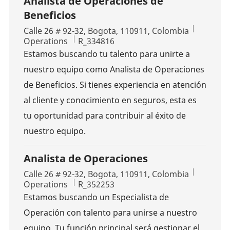
Analista de Operaciones de
Beneficios
Location
Calle 26 # 92-32, Bogota, 110911, Colombia
Category
Job Id
Operations
R_334816
Estamos buscando tu talento para unirte a
nuestro equipo como Analista de Operaciones
de Beneficios. Si tienes experiencia en atención
al cliente y conocimiento en seguros, esta es
tu oportunidad para contribuir al éxito de
nuestro equipo.
Analista de Operaciones
Location
Calle 26 # 92-32, Bogota, 110911, Colombia
Category
Job Id
Operations
R_352253
Estamos buscando un Especialista de
Operación con talento para unirse a nuestro
equipo. Tu función principal será gestionar el