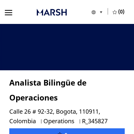
Skip to main content
Skip to main content
(0)
Language selecte
English
-
Analista Bilingüe de
Operaciones
Location
Calle 26 # 92-32, Bogota, 110911,
Category
Job Id
Colombia
Operations
R_345827