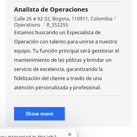
Analista de Operaciones
Location
Calle 26 # 92-32, Bogota, 110911, Colombia
Category
Job Id
Operations
R_352255
Estamos buscando un Especialista de
Operación con talento para unirse a nuestro
equipo. Tu función principal será gestionar el
mantenimiento de las pólizas y brindar un
servicio de excelencia, garantizando la
fidelización del cliente a través de una
atención personalizada y profesional.
Show more
Close chatbot notification