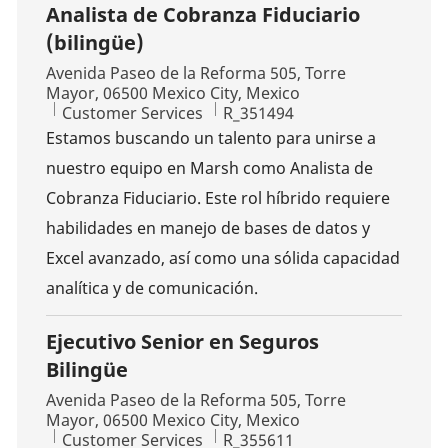
Analista de Cobranza Fiduciario
(bilingüe)
Location
Avenida Paseo de la Reforma 505, Torre
Mayor, 06500 Mexico City, Mexico
Category
Job Id
Customer Services
R_351494
Estamos buscando un talento para unirse a
nuestro equipo en Marsh como Analista de
Cobranza Fiduciario. Este rol híbrido requiere
habilidades en manejo de bases de datos y
Excel avanzado, así como una sólida capacidad
analítica y de comunicación.
Ejecutivo Senior en Seguros
Bilingüe
Location
Avenida Paseo de la Reforma 505, Torre
Mayor, 06500 Mexico City, Mexico
Category
Job Id
Customer Services
R_355611