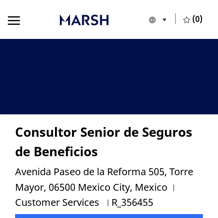
Skip to main content
Skip to main content
(0)
Language selecte
European Union
-
Consultor Senior de Seguros
de Beneficios
Location
Avenida Paseo de la Reforma 505, Torre
Category
Mayor, 06500 Mexico City, Mexico
Job Id
Customer Services
R_356455