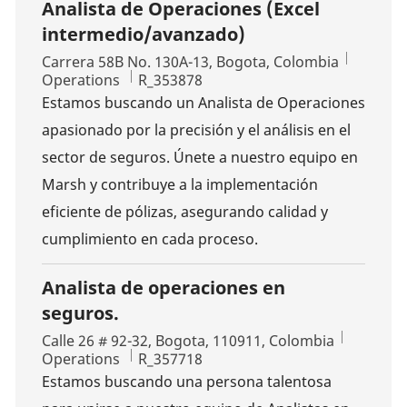
Analista de Operaciones (Excel
intermedio/avanzado)
Location
Carrera 58B No. 130A-13, Bogota, Colombia
Category
Job Id
Operations
R_353878
Estamos buscando un Analista de Operaciones
apasionado por la precisión y el análisis en el
sector de seguros. Únete a nuestro equipo en
Marsh y contribuye a la implementación
eficiente de pólizas, asegurando calidad y
cumplimiento en cada proceso.
Analista de operaciones en
seguros.
Location
Calle 26 # 92-32, Bogota, 110911, Colombia
Category
Job Id
Operations
R_357718
Estamos buscando una persona talentosa