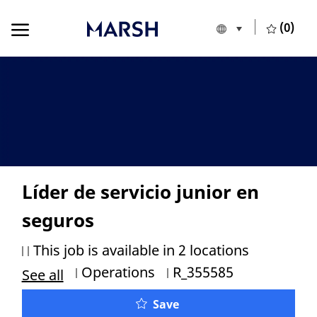
Skip to main content
Skip to main content
(0)
Language selecte
European Union
-
Líder de servicio junior en
seguros
This job is available in 2 locations
Category
Job Id
Operations
R_355585
See all
Save