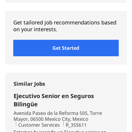
Get tailored job recommendations based
on your interests.
Get Started
Similar Jobs
Ejecutivo Senior en Seguros
Bilingüe
Location
Avenida Paseo de la Reforma 505, Torre
Mayor, 06500 Mexico City, Mexico
Category
Job Id
Customer Services
R_355611