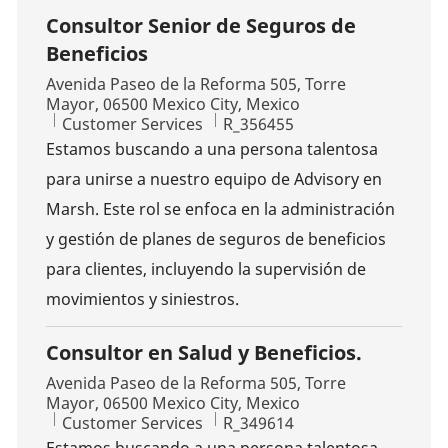
Consultor Senior de Seguros de
Beneficios
Location
Avenida Paseo de la Reforma 505, Torre
Mayor, 06500 Mexico City, Mexico
Category
Job Id
Customer Services
R_356455
Estamos buscando a una persona talentosa
para unirse a nuestro equipo de Advisory en
Marsh. Este rol se enfoca en la administración
y gestión de planes de seguros de beneficios
para clientes, incluyendo la supervisión de
movimientos y siniestros.
Consultor en Salud y Beneficios.
Location
Avenida Paseo de la Reforma 505, Torre
Mayor, 06500 Mexico City, Mexico
Category
Job Id
Customer Services
R_349614