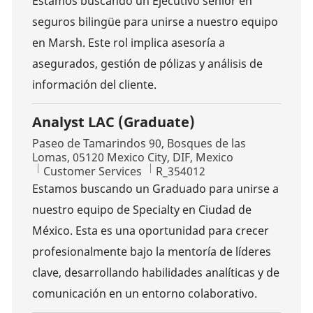
Estamos buscando un Ejecutivo senior en
seguros bilingüe para unirse a nuestro equipo
en Marsh. Este rol implica asesoría a
asegurados, gestión de pólizas y análisis de
información del cliente.
Analyst LAC (Graduate)
Location
Paseo de Tamarindos 90, Bosques de las
Lomas, 05120 Mexico City, DIF, Mexico
Category
Job Id
Customer Services
R_354012
Estamos buscando un Graduado para unirse a
nuestro equipo de Specialty en Ciudad de
México. Esta es una oportunidad para crecer
profesionalmente bajo la mentoría de líderes
clave, desarrollando habilidades analíticas y de
comunicación en un entorno colaborativo.