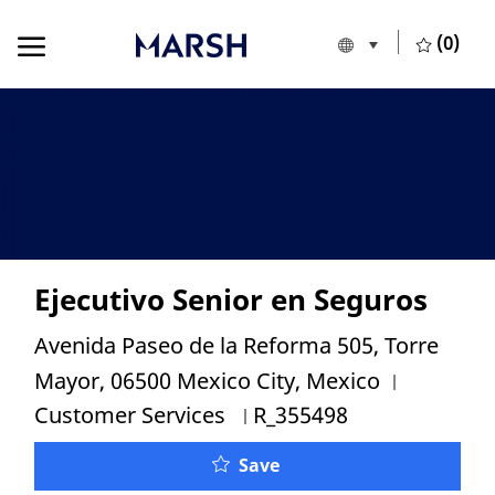
Skip to main content
Skip to main content
(0)
Language selecte
European Union
-
Ejecutivo Senior en Seguros
Location
Avenida Paseo de la Reforma 505, Torre
Category
Mayor, 06500 Mexico City, Mexico
Job Id
Customer Services
R_355498
Save