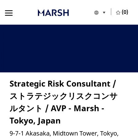
Skip to main content
Skip to main content
(0)
Language selecte
European Union
-
Strategic Risk Consultant /
ストラテジックリスクコンサ
ルタント / AVP - Marsh -
Tokyo, Japan
Location
9-7-1 Akasaka, Midtown Tower, Tokyo,