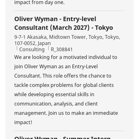
impact from day one.
Oliver Wyman - Entry-level
Consultant (March 2027) - Tokyo
Location
9-7-1 Akasaka, Midtown Tower, Tokyo, Tokyo,
107-0052, Japan
Category
Job Id
Consulting
R_308841
We are looking for a motivated individual to
join Oliver Wyman as an Entry-Level
Consultant. This role offers the chance to
tackle complex problems for global clients
while developing essential skills in
communication, analysis, and client
management. Join us to make an immediate
impact!
Oliver Wyman - Summer Intern