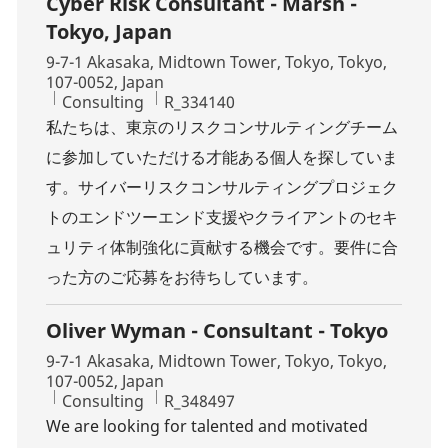
Cyber Risk Consultant - Marsh -
Tokyo, Japan
Location
9-7-1 Akasaka, Midtown Tower, Tokyo, Tokyo,
107-0052, Japan
Category
Job Id
Consulting
R_334140
私たちは、東京のリスクコンサルティングチーム
に参加していただける才能ある個人を探していま
す。サイバーリスクコンサルティングプロジェク
トのエンドツーエンド支援やクライアントのセキ
ュリティ体制強化に貢献する機会です。要件に合
った方のご応募をお待ちしています。
Oliver Wyman - Consultant - Tokyo
Location
9-7-1 Akasaka, Midtown Tower, Tokyo, Tokyo,
107-0052, Japan
Category
Job Id
Consulting
R_348497
We are looking for talented and motivated