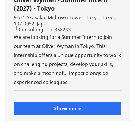
(2027) - Tokyo
Location
9-7-1 Akasaka, Midtown Tower, Tokyo, Tokyo,
107-0052, Japan
Category
Job Id
Consulting
R_358233
We are looking for a Summer Intern to join
our team at Oliver Wyman in Tokyo. This
internship offers a unique opportunity to work
on challenging projects, develop your skills,
and make a meaningful impact alongside
experienced colleagues.
Show more