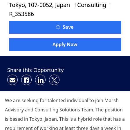
Category
Job Id
Tokyo, 107-0052, Japan
Consulting
R_353586
Save
Apply Now
Share this Opportunity
Share via email
Share via Facebook
Share via LinkedIn
Share via twitter
We are seeking for talented individual to join Marsh
Advisory and Consulting Solutions Team. The position
is based in Tokyo, Japan. This is a hybrid role that has a
requirement of working at least three days a week in