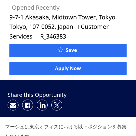
Opened Recently
Location
9-7-1 Akasaka, Midtown Tower, Tokyo,
Category
Tokyo, 107-0052, Japan
Customer
Job Id
Services
R_346383
Save
Apply Now
Share this Opportunity
Share via email
Share via Facebook
Share via LinkedIn
Share via twitter
マーシュは東京オフィスにおける以下ポジションを募集