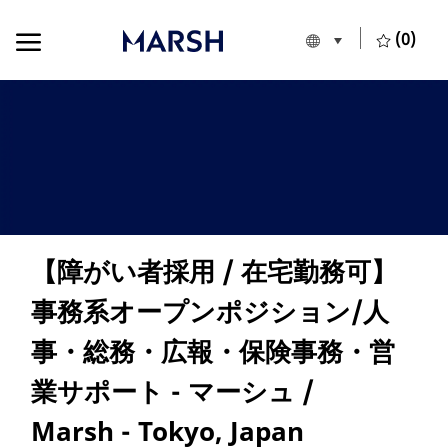
Skip to main content
Skip to main content
(0)
Language selecte
European Union
-
【障がい者採用 / 在宅勤務可】
事務系オープンポジション/人
事・総務・広報・保険事務・営
業サポート - マーシュ /
Marsh - Tokyo, Japan