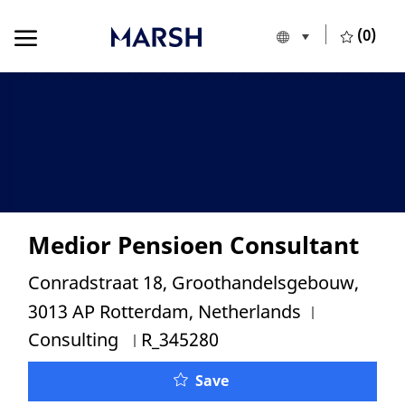
Skip to main content
Skip to main content
(0)
Language selecte
European Union
-
Medior Pensioen Consultant
Location
Conradstraat 18, Groothandelsgebouw,
Category
3013 AP Rotterdam, Netherlands
Job Id
Consulting
R_345280
Save