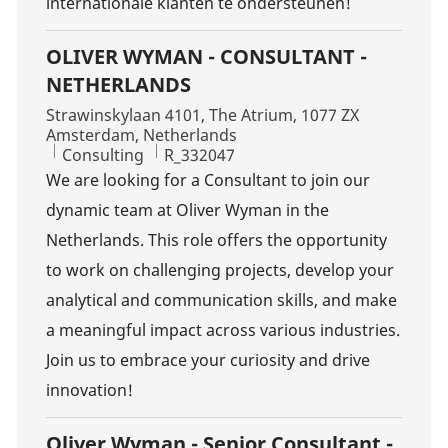
internationale klanten te ondersteunen!
OLIVER WYMAN - CONSULTANT -
NETHERLANDS
Location
Strawinskylaan 4101, The Atrium, 1077 ZX
Amsterdam, Netherlands
Category
Job Id
Consulting
R_332047
We are looking for a Consultant to join our
dynamic team at Oliver Wyman in the
Netherlands. This role offers the opportunity
to work on challenging projects, develop your
analytical and communication skills, and make
a meaningful impact across various industries.
Join us to embrace your curiosity and drive
innovation!
Oliver Wyman - Senior Consultant -