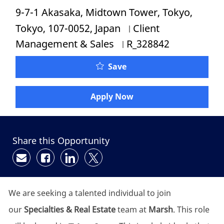
Location
9-7-1 Akasaka, Midtown Tower, Tokyo,
Category
Tokyo, 107-0052, Japan
Client
Job Id
Management & Sales
R_328842
Save
Apply Now
Share this Opportunity
Share via email
Share via Facebook
Share via LinkedIn
Share via twitter
We are seeking a talented individual to join
our
Specialties & Real Estate
team at
Marsh
. This role