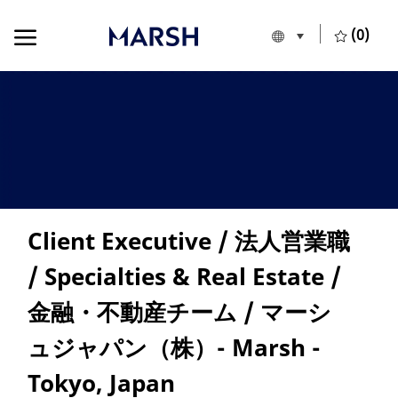
Skip to main content
Skip to main content
(0)
Language selecte
European Union
-
Client Executive / 法人営業職
/ Specialties & Real Estate /
金融・不動産チーム / マーシ
ュジャパン（株）- Marsh -
Tokyo, Japan