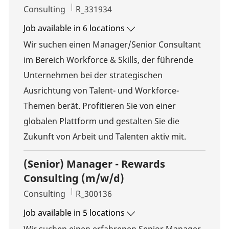
Category
Job Id
Consulting
R_331934
Job available in 6 locations
Wir suchen einen Manager/Senior Consultant
im Bereich Workforce & Skills, der führende
Unternehmen bei der strategischen
Ausrichtung von Talent- und Workforce-
Themen berät. Profitieren Sie von einer
globalen Plattform und gestalten Sie die
Zukunft von Arbeit und Talenten aktiv mit.
(Senior) Manager - Rewards
Consulting (m/w/d)
Category
Job Id
Consulting
R_300136
Job available in 5 locations
Wir suchen einen erfahrenen Senior Manager