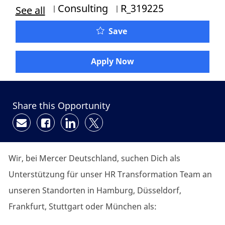
Category
Job Id
Consulting
R_319225
See all
Save
Apply Now
Share this Opportunity
Share via email
Share via Facebook
Share via LinkedIn
Share via twitter
Wir, bei Mercer Deutschland, suchen Dich als
Unterstützung für unser HR Transformation Team an
unseren Standorten in Hamburg, Düsseldorf,
Frankfurt, Stuttgart oder München als: