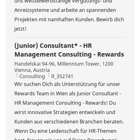
uns wettbewerbsfähige Vergütungs- und
Anreizsysteme und arbeite an spannenden
Projekten mit namhaften Kunden. Bewirb dich
jetzt!
(Junior) Consultant* - HR
Management Consulting - Rewards
Location
Handelskai 94-96, Millennium Tower, 1200
Vienna, Austria
Category
Job Id
Consulting
R_352741
Wir suchen Dich als Unterstützung für unser
Rewards Team in Wien als Junior Consultant -
HR Management Consulting - Rewards! Du
wirst innovative Strategien entwickeln und
Kunden aus verschiedenen Branchen beraten.
Wenn Du eine Leidenschaft für HR-Themen