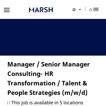
Skip to main content
Skip to main content
(0)
Language selecte
European Union
-
Manager / Senior Manager
Consulting- HR
Transformation / Talent &
People Strategies (m/w/d)
This job is available in 5 locations