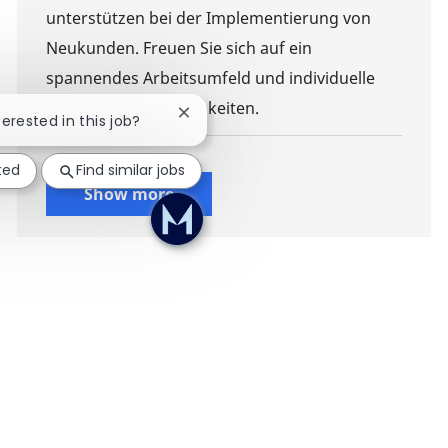
unterstützen bei der Implementierung von
Neukunden. Freuen Sie sich auf ein
spannendes Arbeitsumfeld und individuelle
Entwicklungsmöglichkeiten.
Close chatbot notification
terested in this job?
ted
Find similar jobs
Show more