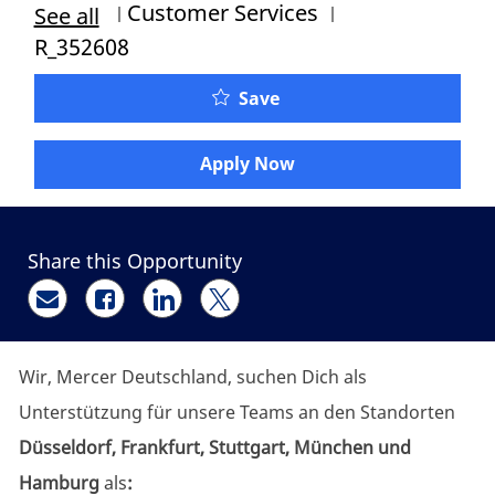
Category
Job Id
Customer Services
See all
R_352608
Projektmanager:in* mit 
Save
Apply Now
Share this Opportunity
Share via email
Share via Facebook
Share via LinkedIn
Share via twitter
Wir, Mercer Deutschland, suchen Dich als
Unterstützung für unsere Teams
an den Standorten
Düsseldorf, Frankfurt, Stuttgart, München und
Hamburg
als
: