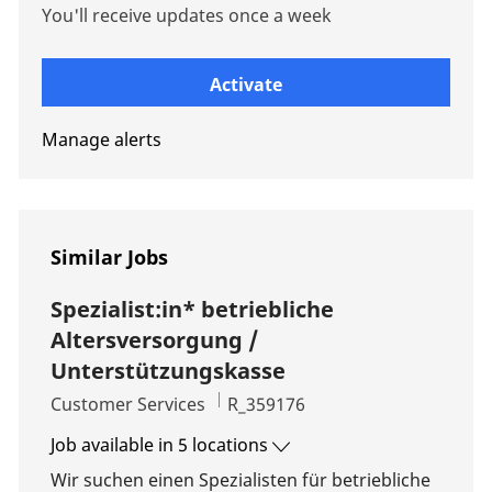
You'll receive updates once a week
Enter Email address (Required)
Activate
Manage alerts
Similar Jobs
Spezialist:in* betriebliche
Altersversorgung /
Unterstützungskasse
Category
Job Id
Customer Services
R_359176
Job available in 5 locations
Wir suchen einen Spezialisten für betriebliche