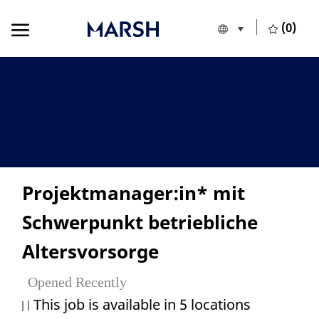
Skip to main content
Skip to main content
(0)
Language selecte
English
-
Projektmanager:in* mit
Schwerpunkt betriebliche
Altersvorsorge
Opened Recently
This job is available in 5 locations