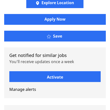
Explore Location
Apply Now
Principal (m/w/d) - Org
Save
Get notified for similar jobs
You'll receive updates once a week
Enter Email address (Required)
Activate
Manage alerts