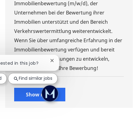
Immobilienbewertung (m/w/d), der
Unternehmen bei der Bewertung ihrer
Immobilien unterstützt und den Bereich
Verkehrswertermittlung weiterentwickelt.
Wenn Sie über umfangreiche Erfahrung in der
Immobilienbewertung verfügen und bereit
sind, innovative Lösungen zu entwickeln,
Close chatbot notification
rested in this job?
freuen wir uns auf Ihre Bewerbung!
d
Find similar jobs
Show more