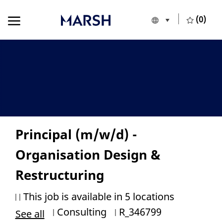
Skip to main content
Skip to main content
(0)
Language selecte
English
-
Principal (m/w/d) -
Organisation Design &
Restructuring
This job is available in 5 locations
Category
Job Id
Consulting
R_346799
See all