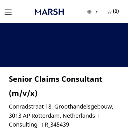
Skip to main content
Skip to main content
(0)
Language selecte
English
-
Senior Claims Consultant
(m/v/x)
Location
Conradstraat 18, Groothandelsgebouw,
Category
3013 AP Rotterdam, Netherlands
Job Id
Consulting
R_345439