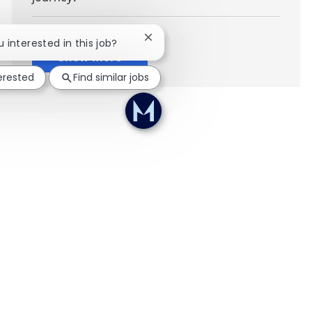
Close chatbot notification
u interested in this job?
Show more
terested
Find similar jobs