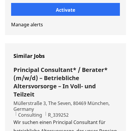
Enter Email address (Required)
Activate
Manage alerts
Similar Jobs
Principal Consultant* / Berater*
(m/w/d) – Betriebliche
Altersvorsorge – In Voll- und
Teilzeit
Location
Müllerstraße 3, The Seven, 80469 München,
Germany
Category
Job Id
Consulting
R_339252
Wir suchen einen Principal Consultant für