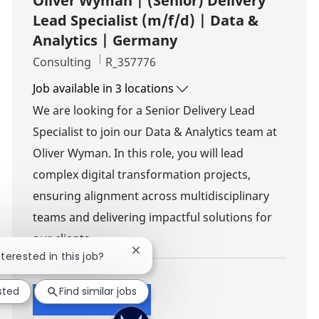
Oliver Wyman | (Senior) Delivery
Lead Specialist (m/f/d) | Data &
Analytics | Germany
Category
Job Id
Consulting
R_357776
Job available in 3 locations
We are looking for a Senior Delivery Lead
Specialist to join our Data & Analytics team at
Oliver Wyman. In this role, you will lead
complex digital transformation projects,
ensuring alignment across multidisciplinary
teams and delivering impactful solutions for
our clients.
Close chatbot notification
nterested in this job?
sted
Find similar jobs
Show more