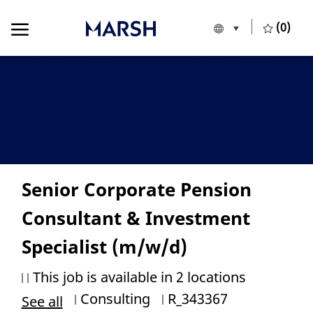
Skip to main content
Skip to main content
(0)
Language selecte
English
-
Senior Corporate Pension
Consultant & Investment
Specialist (m/w/d)
This job is available in 2 locations
Category
Job Id
Consulting
R_343367
See all