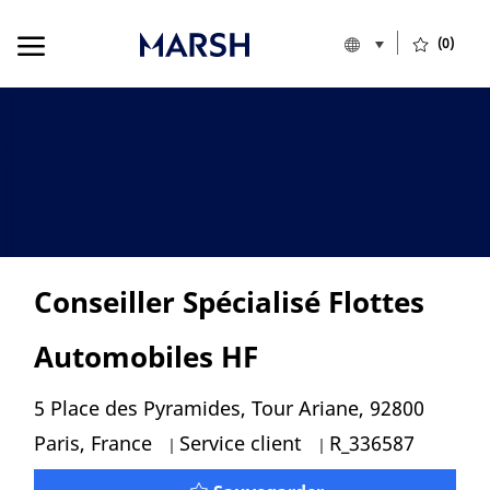
Skip to main content
Skip to main content
Language select
French
(0)
France
-
Conseiller Spécialisé Flottes
Automobiles HF
Localisation
5 Place des Pyramides, Tour Ariane, 92800
Catégorie
Id d’emploi
Paris, France
Service client
R_336587