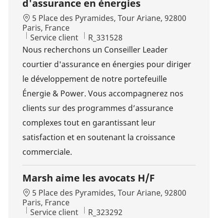
d'assurance en énergies
Localisation
5 Place des Pyramides, Tour Ariane, 92800
Paris, France
Catégorie
Id d’emploi
Service client
R_331528
Nous recherchons un Conseiller Leader
courtier d'assurance en énergies pour diriger
le développement de notre portefeuille
Énergie & Power. Vous accompagnerez nos
clients sur des programmes d’assurance
complexes tout en garantissant leur
satisfaction et en soutenant la croissance
commerciale.
Marsh aime les avocats H/F
Localisation
5 Place des Pyramides, Tour Ariane, 92800
Paris, France
Catégorie
Id d’emploi
Service client
R_323292