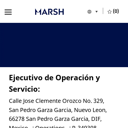
Skip to main content
Skip to main content
(0)
Language selecte
European Union
-
Ejecutivo de Operación y
Servicio:
Location
Calle Jose Clemente Orozco No. 329,
San Pedro Garza Garcia, Nuevo Leon,
66278 San Pedro Garza Garcia, DIF,
Category
Job Id
Mexico
Operations
R_349308