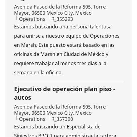
Location
Avenida Paseo de la Reforma 505, Torre
Mayor, 06500 Mexico City, Mexico
Category
Job Id
Operations
R_355293
Estamos buscando una persona talentosa
para unirse a nuestro equipo de Operaciones
en Marsh. Este puesto estará basado en las
oficinas de Marsh en Ciudad de México y
requiere trabajar al menos tres días a la
semana en la oficina.
Ejecutivo de operación plan piso -
autos
Location
Avenida Paseo de la Reforma 505, Torre
Mayor, 06500 Mexico City, Mexico
Category
Job Id
Operations
R_357300
Estamos buscando un Especialista de
Siniestros BPO-1 para administrar la cartera