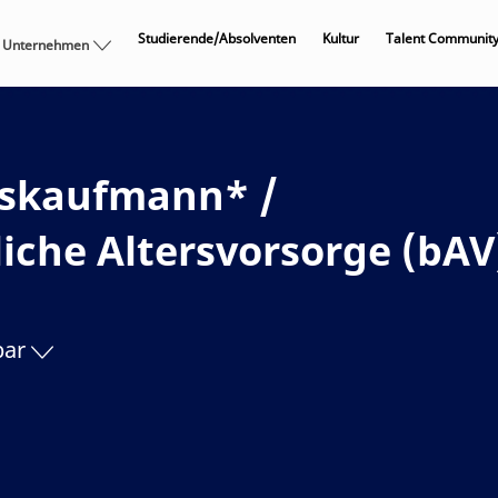
Skip to main content
Studierende/Absolventen
Kultur
Talent Communit
 Unternehmen
gskaufmann* /
bliche Altersvorsorge (bAV
bar