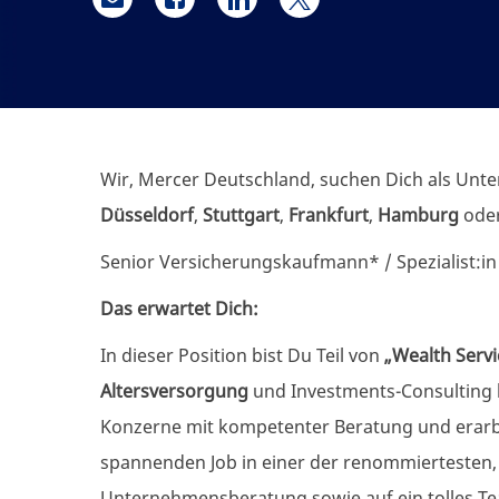
Teilen per E-Mail
Teilen über Facebook
Teilen über LinkedIn
Teilen über Twitter
Wir, Mercer Deutschland, suchen Dich als Unt
Düsseldorf
,
Stuttgart
,
Frankfurt
,
Hamburg
ode
Senior Versicherungskaufmann* / Spezialist:in 
Das erwartet Dich:
In dieser Position bist Du Teil von
„Wealth Servi
Altersversorgung
und
Investments-Consulting
Konzerne mit kompetenter Beratung und erarbe
spannenden Job in einer der renommiertesten, 
Unternehmensberatung sowie auf ein tolles T