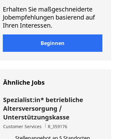
Erhalten Sie maßgeschneiderte
Jobempfehlungen basierend auf
Ihren Interessen.
Beginnen
Ähnliche Jobs
Spezialist:in* betriebliche
Altersversorgung /
Unterstützungskasse
Kategorie
Job-ID
Customer Services
R_359176
Stellenangebot an 5 Standorten