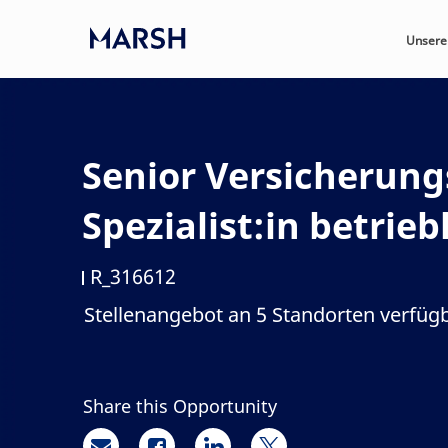
Skip to main content
Unsere
-
Senior Versicherun
Spezialist:in betrie
R_316612
Job-ID
Stellenangebot an 5 Standorten verfüg
Share this Opportunity