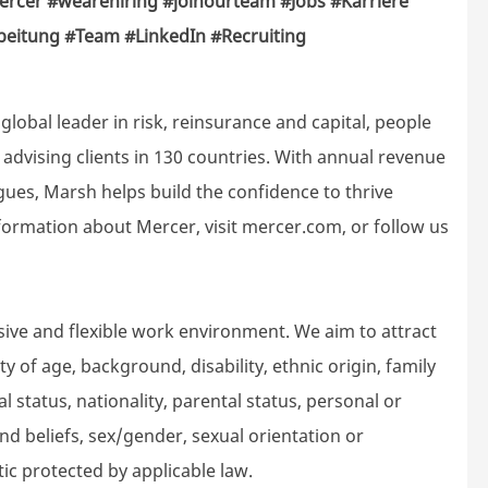
ercer
#wearehiring
#joinourteam
#Jobs
#Karriere
beitung #Team
#LinkedIn
#Recruiting
lobal leader in risk, reinsurance and capital, people
dvising clients in 130 countries. With annual revenue
gues, Marsh helps build the confidence to thrive
ormation about Mercer, visit mercer.com, or follow us
sive and flexible work environment. We aim to attract
 of age, background, disability, ethnic origin, family
l status, nationality, parental status, personal or
n and beliefs, sex/gender, sexual orientation or
tic protected by applicable law.