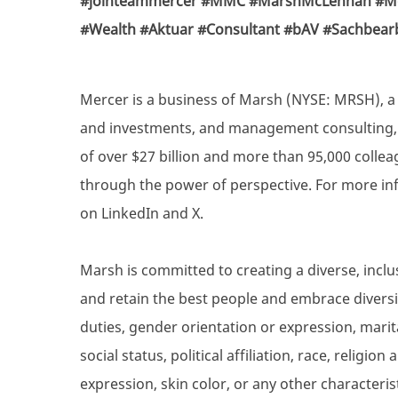
#jointeammercer
#MMC
#MarshMcLennan
#M
#Wealth
#Aktuar
#Consultant
#bAV #Sachbear
Mercer is a business of Marsh (NYSE: MRSH), a g
and investments, and management consulting, a
of over $27 billion and more than 95,000 collea
through the power of perspective. For more inf
on LinkedIn and X.
Marsh is committed to creating a diverse, inclu
and retain the best people and embrace diversity
duties, gender orientation or expression, marita
social status, political affiliation, race, religio
expression, skin color, or any other characteris