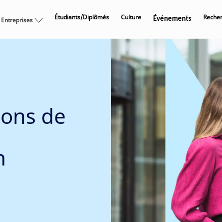
Skip to main content
Étudiants/Diplômés
Culture
Recher
Événements
 Entreprises
ions de
n