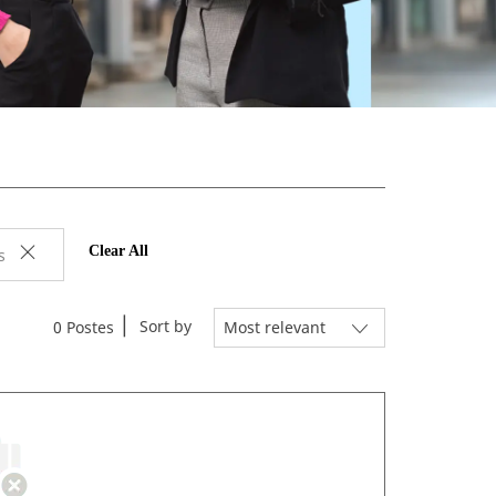
Clear All
s
Sort by
0
Postes