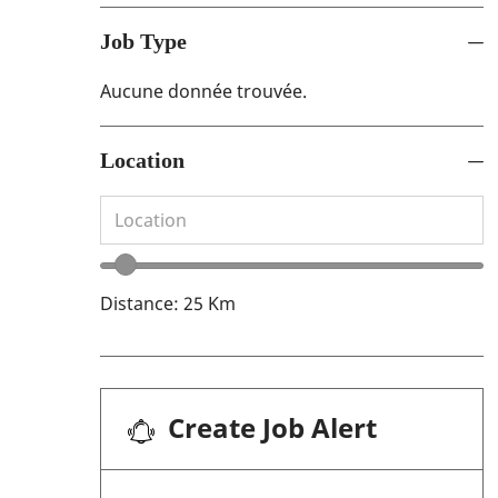
Job Type
Aucune donnée trouvée.
Job Type
Location
Rechercher à partir de la liste ci-dessous
Location
Curseur de plage d’emplacement
Distance:
25
Km
Create Job Alert