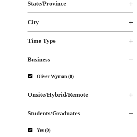
State/Province
City
Time Type
Business
Business
Oliver Wyman
(
0
)
Onsite/Hybrid/Remote
Students/Graduates
Students/Graduates
Yes
(
0
)