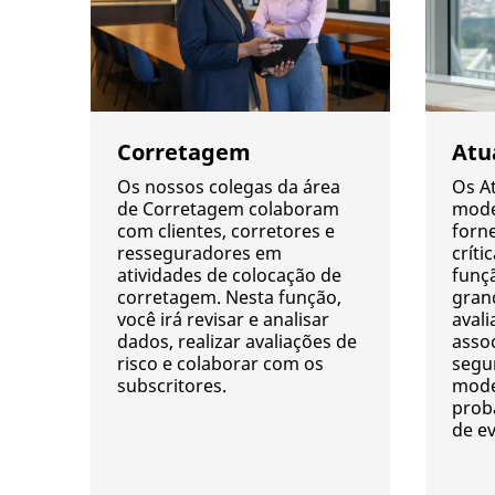
Corretagem
Atu
Os nossos colegas da área
Os A
de Corretagem colaboram
mode
com clientes, corretores e
forn
resseguradores em
críti
atividades de colocação de
funçã
corretagem. Nesta função,
gran
você irá revisar e analisar
avali
dados, realizar avaliações de
assoc
risco e colaborar com os
segu
subscritores.
mode
prob
de ev