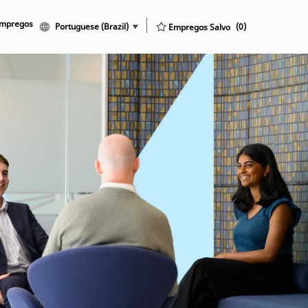
Empregos
Language selected
Portuguese (Brazil)
Portuguese (Brazil)
Empregos Salvo
(0)