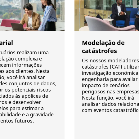
arial
Modelação de
catástrofes
tuários realizam uma
lação complexa e
Os nossos modeladores
ecem informações
catástrofes (CAT) utiliz
cas aos clientes. Nesta
investigação econômica
o, você irá analisar
engenharia para avaliar
des conjuntos de dados,
impacto de cenários
ar os potenciais riscos
perigosos nas empresas
iados às apólices de
Nesta função, você irá
ros e desenvolver
analisar dados relacion
los para estimar a
com eventos catastrófic
abilidade e a gravidade
entos futuros.