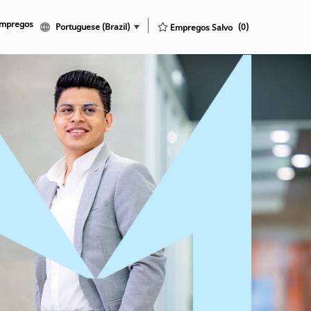
Empregos
Language selected
Portuguese (Brazil)
Portuguese (Brazil)
Empregos Salvo
(0)