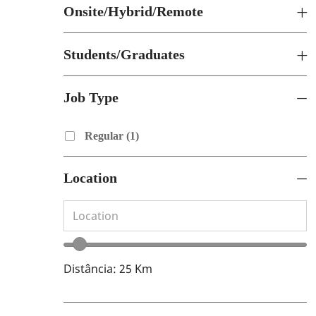
Onsite/Hybrid/Remote
Students/Graduates
Job Type
Job Type
Trabalho
Regular
(
1
)
Location
Pesquisar a partir da lista abaixo
Location
Controle de alcance de localização
Distância:
25
Km