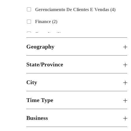
Empreg
Gerenciamento De Clientes E Vendas
(
4
)
Empregos
Finance
(
2
)
Trabalho
Consultor
(
1
)
Trabalho
Geography
Tecnologia
(
1
)
State/Province
City
Time Type
Business