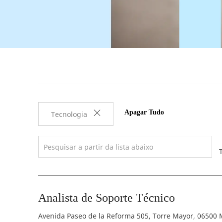
Apagar Tudo
Tecnologia
Search from below list
Analista de Soporte Técnico
Localização
Avenida Paseo de la Reforma 505, Torre Mayor, 06500 M