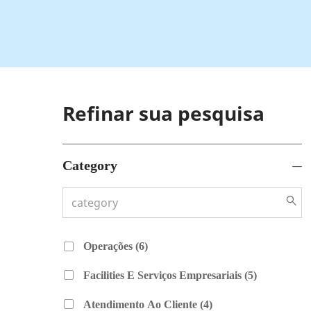
Refinar sua pesquisa
Category
Category
Empregos
Operações
(
6
)
Empregos
Facilities E Serviços Empresariais
(
5
)
Empregos
Atendimento Ao Cliente
(
4
)