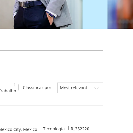
1
Classificar por
Trabalho
Categoria
Job Id
Tecnologia
R_352220
exico City, Mexico