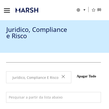
Skip to main content
Skip to main content
Language select
Portuguese (Braz
(0)
Portuguese (Brazil)
-
Juridico, Compliance
​​​​​​​e Risco
Apagar Tudo
Jurídico, Compliance E Risco
Search from below list